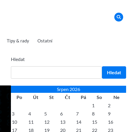
Tipy & rady
Ostatní
Hledat
Hledat
Srpen 2026
Po
Út
St
Čt
Pá
So
Ne
1
2
3
4
5
6
7
8
9
10
11
12
13
14
15
16
17
18
19
20
21
22
23