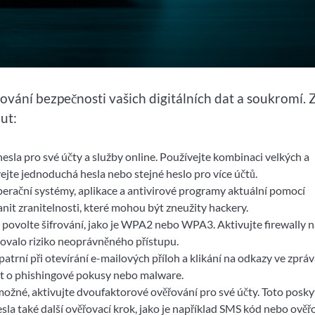
hování bezpečnosti vašich digitálních dat a soukromí. 
ut:
hesla pro své účty a služby online. Používejte kombinaci velkých a
ejte jednoduchá hesla nebo stejné heslo pro více účtů.
erační systémy, aplikace a antivirové programy aktuální pomocí
anit zranitelnosti, které mohou být zneužity hackery.
 povolte šifrování, jako je WPA2 nebo WPA3. Aktivujte firewally 
zovalo riziko neoprávněného přístupu.
atrní při otevírání e-mailových příloh a klikání na odkazy ve zpráv
at o phishingové pokusy nebo malware.
možné, aktivujte dvoufaktorové ověřování pro své účty. Toto posky
sla také další ověřovací krok, jako je například SMS kód nebo ověř