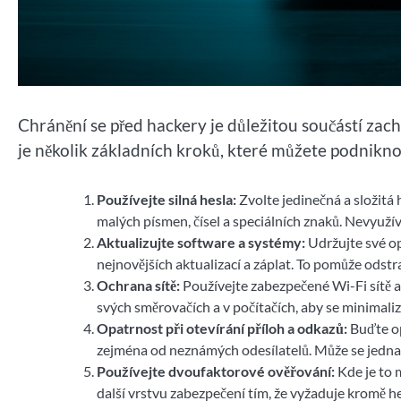
Chránění se před hackery je důležitou součástí zac
je několik základních kroků, které můžete podnikno
Používejte silná hesla:
Zvolte jedinečná a složitá 
malých písmen, čísel a speciálních znaků. Nevyužív
Aktualizujte software a systémy:
Udržujte své op
nejnovějších aktualizací a záplat. To pomůže odstr
Ochrana sítě:
Používejte zabezpečené Wi-Fi sítě a
svých směrovačích a v počítačích, aby se minimali
Opatrnost při otevírání příloh a odkazů:
Buďte op
zejména od neznámých odesílatelů. Může se jedn
Používejte dvoufaktorové ověřování:
Kde je to 
další vrstvu zabezpečení tím, že vyžaduje kromě he