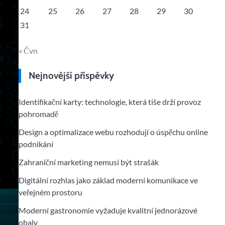
24
25
26
27
28
29
30
31
« Čvn
Nejnovější příspěvky
Identifikační karty: technologie, která tiše drží provoz
pohromadě
Design a optimalizace webu rozhodují o úspěchu online
podnikání
Zahraniční marketing nemusí být strašák
Digitální rozhlas jako základ moderní komunikace ve
veřejném prostoru
Moderní gastronomie vyžaduje kvalitní jednorázové
obaly