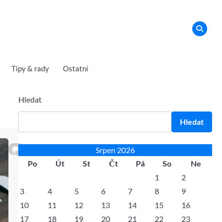
Tipy & rady
Ostatní
Hledat
Hledat
Srpen 2026
0
Po
Út
St
Čt
Pá
So
Ne
1
2
3
4
5
6
7
8
9
10
11
12
13
14
15
16
17
18
19
20
21
22
23