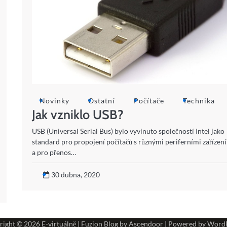
Novinky
Ostatní
Počítače
Technika
Jak vzniklo USB?
USB (Universal Serial Bus) bylo vyvinuto společností Intel jako
standard pro propojení počítačů s různými periferními zařízen
a pro přenos…
30 dubna, 2020
right © 2026
E-virtuálně
| Fuzion Blog by
Ascendoor
| Powered by
WordP