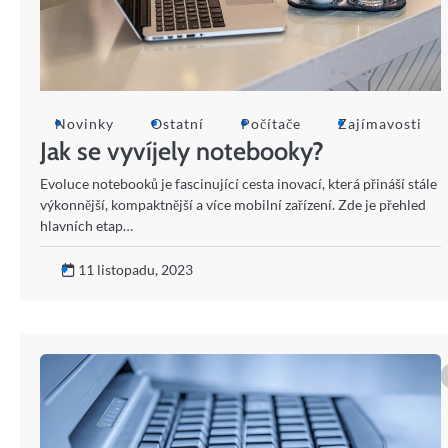
Novinky
Ostatní
Počítače
Zajímavosti
Jak se vyvíjely notebooky?
Evoluce notebooků je fascinující cesta inovací, která přináší stále
výkonnější, kompaktnější a více mobilní zařízení. Zde je přehled
hlavních etap…
11 listopadu, 2023