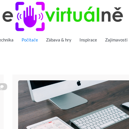
Virtuální magazín o světě internetu a technice
E-virtuálně
echnika
Počítače
Zábava & hry
Inspirace
Zajímavosti
0